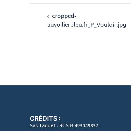
Navigation
cropped-
d’article
auvoilierbleu.fr_P_Vouloir.jpg
CRÉDITS :
Sas Taquet . RCS B 493049837 .