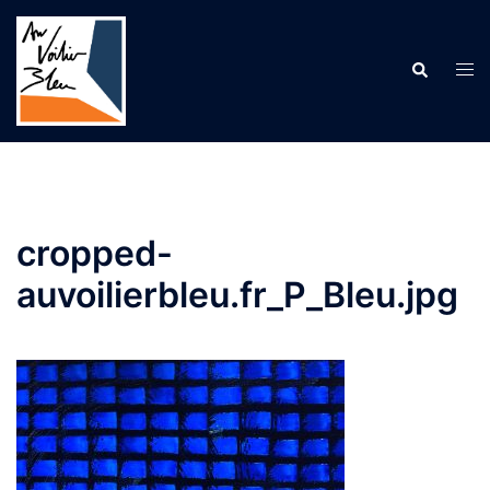
Aller
au
contenu
Recherche
Ouv
le
me
cropped-
auvoilierbleu.fr_P_Bleu.jpg