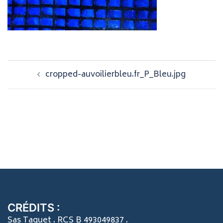
Navigation
cropped-auvoilierbleu.fr_P_Bleu.jpg
d’article
CRÉDITS :
Sas Taquet . RCS B 493049837 .