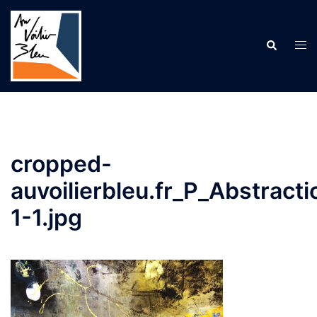
Aller
au
contenu
Recherche
Ouv
le
me
cropped-
auvoilierbleu.fr_P_Abstract
1-1.jpg