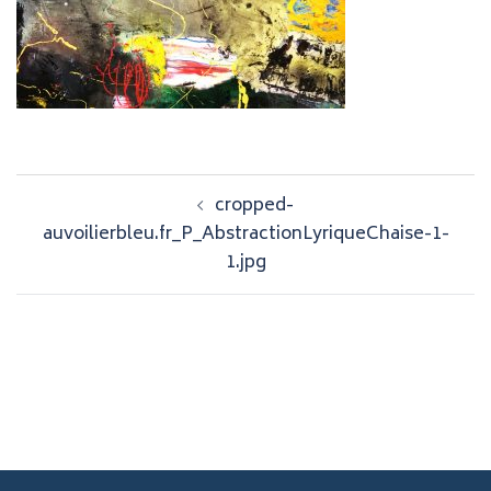
Navigation
cropped-
d’article
auvoilierbleu.fr_P_AbstractionLyriqueChaise-1-
1.jpg