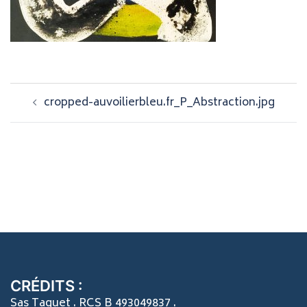
Navigation
cropped-auvoilierbleu.fr_P_Abstraction.jpg
d’article
CRÉDITS :
Sas Taquet . RCS B 493049837 .