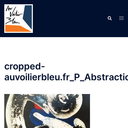
Aller
au
contenu
Recherche
Ouv
le
me
cropped-
auvoilierbleu.fr_P_Abstracti