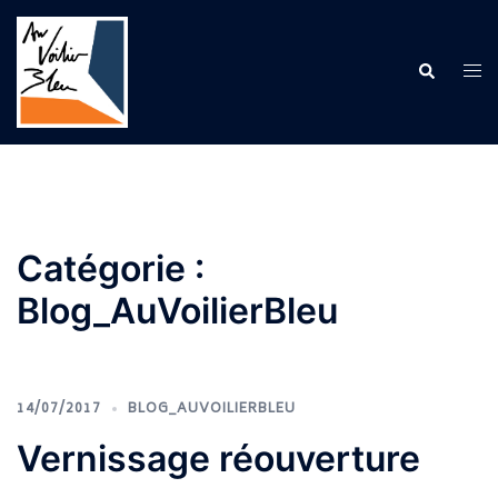
Aller
au
contenu
Recherche
Ouv
le
me
Catégorie :
Blog_AuVoilierBleu
14/07/2017
BLOG_AUVOILIERBLEU
Vernissage réouverture