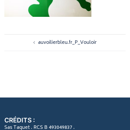
Navigation
auvoilierbleu.fr_P_Vouloir
d’article
CRÉDITS :
Sas Taquet . RCS B 493049837 .