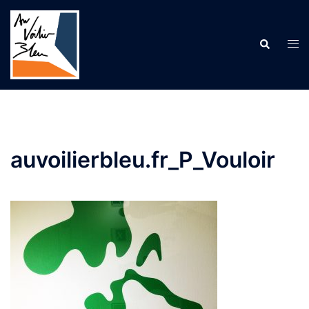
Aller
au
contenu
Recherche
Ouv
le
me
auvoilierbleu.fr_P_Vouloir