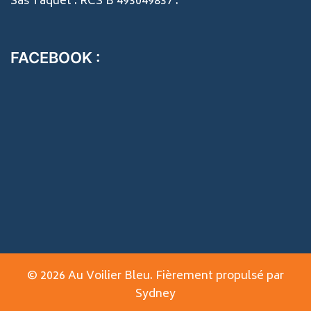
Sas Taquet . RCS B 493049837 .
FACEBOOK :
© 2026 Au Voilier Bleu. Fièrement propulsé par
Sydney