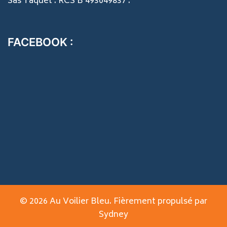
Sas Taquet . RCS B 493049837 .
FACEBOOK :
© 2026 Au Voilier Bleu. Fièrement propulsé par
Sydney