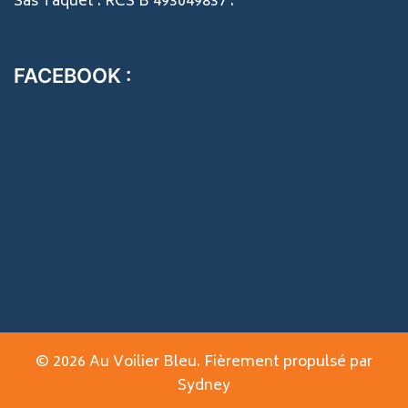
Sas Taquet . RCS B 493049837 .
FACEBOOK :
© 2026 Au Voilier Bleu. Fièrement propulsé par
Sydney