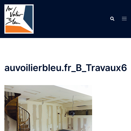
Aller
au
contenu
Recherche
Ouv
le
me
auvoilierbleu.fr_B_Travaux6