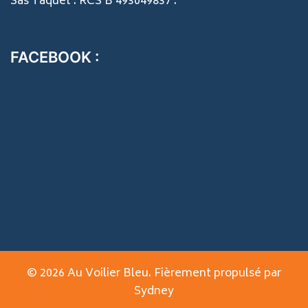
Sas Taquet . RCS B 493049837 .
FACEBOOK :
© 2026 Au Voilier Bleu. Fièrement propulsé par
Sydney