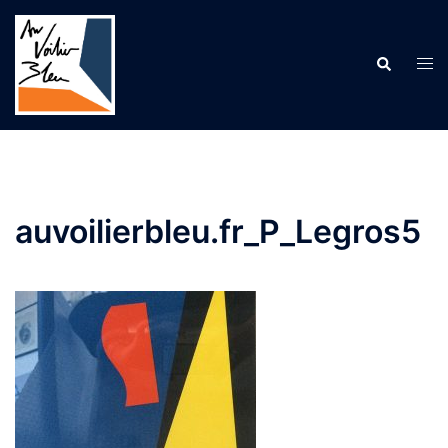
Aller
au
contenu
Recherche
Ouv
le
me
auvoilierbleu.fr_P_Legros5