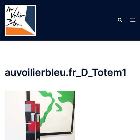
Aller
au
contenu
Recherche
Ouv
le
me
auvoilierbleu.fr_D_Totem1