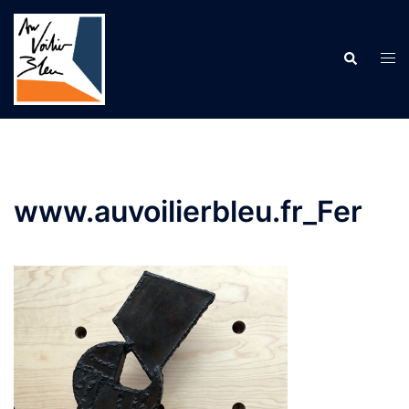
Aller
au
contenu
Recherche
Ouv
le
me
www.auvoilierbleu.fr_Fer