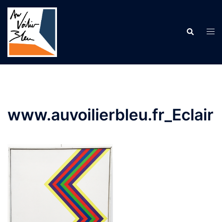
Aller
au
contenu
Recherche
Ouv
le
me
www.auvoilierbleu.fr_Eclair